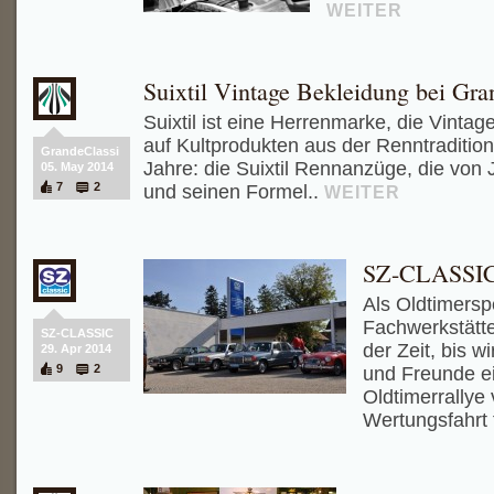
WEITER
Suixtil Vintage Bekleidung bei Gr
Suixtil ist eine Herrenmarke, die Vintag
auf Kultprodukten aus der Renntraditio
GrandeClassi
Jahre: die Suixtil Rennanzüge, die von
05. May 2014
7
2
und seinen Formel..
WEITER
SZ-CLASSIC
Als Oldtimerspe
Fachwerkstätte
SZ-CLASSIC
der Zeit, bis w
29. Apr 2014
9
2
und Freunde e
Oldtimerrallye
Wertungsfahrt 