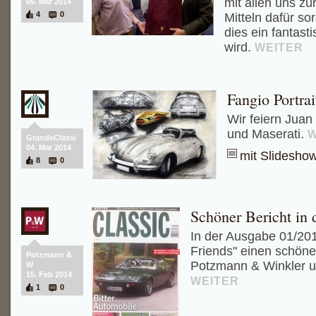
mit allen uns z
05. Mar 2014
4
0
Mitteln dafür s
dies ein fantast
wird.
WEITER
Fangio Portrai
Wir feiern Juan
und Maserati.
W
GrandeClassi
04. Mar 2014
mit Slidesho
8
0
Schöner Bericht in 
In der Ausgabe 01/2014
Friends" einen schönen
Potzmann &
Potzmann & Winkler 
W
15. Feb 2014
WEITER
1
0