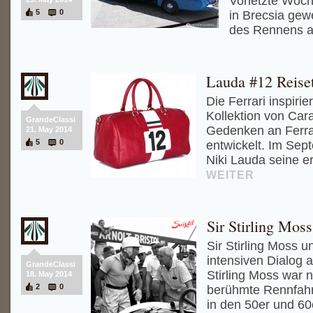
Vorletzte Woch
5
0
in Brecsia gew
des Rennens 
Lauda #12 Reise
Die Ferrari inspiri
Kollektion von Car
GrandeClassi
Gedenken an Ferrar
21. May 2014
5
0
entwickelt. Im Se
Niki Lauda seine er
WEITER
Sir Stirling Moss
Sir Stirling Moss u
intensiven Dialog a
GrandeClassi
Stirling Moss war n
18. May 2014
2
0
berühmte Rennfahre
in den 50er und 60