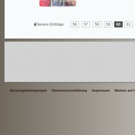
Neuere Einträge
56
57
58
59
60
61
Nutzungsbedingungen
Datenschutzerklärung
Impressum
Werben auf