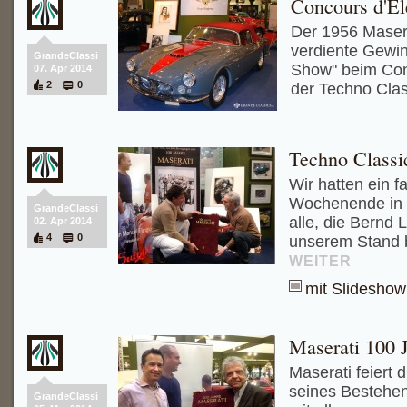
Concours d'El
Der 1956 Maser
verdiente Gewinn
GrandeClassi
Show" beim Con
07. Apr 2014
2
0
der Techno Cla
Techno Classi
Wir hatten ein f
Wochenende in 
GrandeClassi
alle, die Bernd
02. Apr 2014
4
0
unserem Stand 
WEITER
mit Slideshow
Maserati 100 
Maserati feiert 
seines Bestehen
GrandeClassi