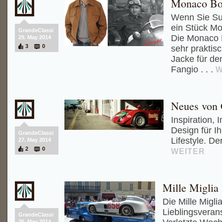
Monaco Bo
Wenn Sie Sui
ein Stück Mo
GrandeClassi
Die Monaco 
29. May 2014
3
0
sehr praktis
Jacke für den
Fangio . . .
W
Neues von 
Inspiration, 
Design für I
GrandeClassi
Lifestyle. De
27. May 2014
2
0
WEITER
Mille Miglia
Die Mille Migli
Lieblingsveran
GrandeClassi
25. May 2014