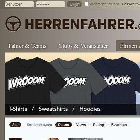
angemeldet bleiben
Passwort v
Fahrer & Teams
Clubs & Veranstalter
Firmen
Alle
Sortieren nach:
Datum
Views
Rating
Favoriten