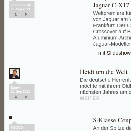
Jaguar C-X17 
JEC / JDC Au
10. Sep 2013
Weltpremiere fü
1
0
von Jaguar am 
Frankfurt: Der C
Crossover auf B
Aluminium-Archi
Jaguar-Modelle
mit Slideshow
Heidi um die Welt
Die deutsche Herrenfa
möchte mit ihrem Ol
Eugen
nächsten Jahres um d
10. Sep 2013
3
0
WEITER
S-Klasse Cou
An der Spitze 
MBCCÖ