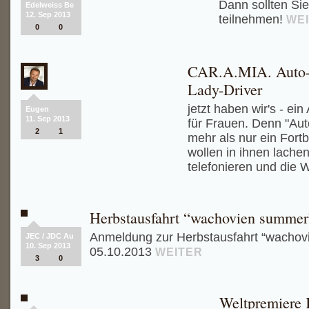
Dann sollten Sie
Edelweiss Be
12. Sep 2013
teilnehmen!
WE
0
0
CAR.A.MIA. Auto-W
Lady-Driver
jetzt haben wir's - ei
Eugen
11. Sep 2013
für Frauen. Denn "Aut
2
1
mehr als nur ein Fort
wollen in ihnen lache
telefonieren und die W
Herbstausfahrt “wachovien summer
Anmeldung zur Herbstausfahrt “wachov
JEC / JDC Au
10. Sep 2013
05.10.2013
WEITER
3
0
Weltpremiere 