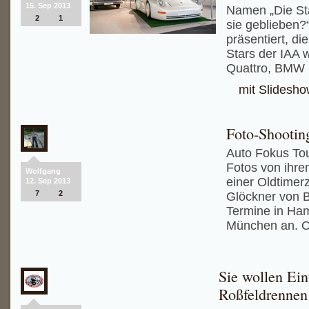
15. Sep 2013
Namen „Die St
2
1
sie geblieben?
präsentiert, di
Stars der IAA 
Quattro, BMW 
mit Slidesh
Foto-Shootin
Auto Fokus Tou
Fotos von ihre
Wolfgang
einer Oldtimerze
12. Sep 2013
7
2
Glöckner von B
Termine in Ham
München an. Of
Sie wollen Eint
Roßfeldrennen