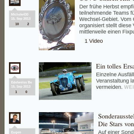
Der frühe Herbst empf
teilnehmende Teams f
Michele430
Wechsel-Gebiet. Vom 
15. Sep 2013
10
2
organisiert stellt diese
mittlerweile einen Fixp
1 Video
Ein tolles Ers
Einzelne Ausfäll
Veranstaltung l
Edelweiss Be
vermeiden.
WE
15. Sep 2013
1
0
Sonderausste
Die Stars vo
Auf einer Son
Eugen