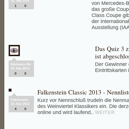
10. Sep 2013
von Mercedes-Ben
1
0
das große Coup
Class Coupe gi
der Internationa
Ausstellung (IAA
Das Quiz 3 
ist abgeschlo
Der Gewinner 
Edelweiss Be
10. Sep 2013
Eintrittskarten 
0
0
Falkenstein Classic 2013 - Nennlist
Kurz vor Nennschluß trudeln die Nennu
Falkenstein
10. Sep 2013
des Weinviertel Klassikers ein. Die derze
4
0
online und wird laufend..
WEITER