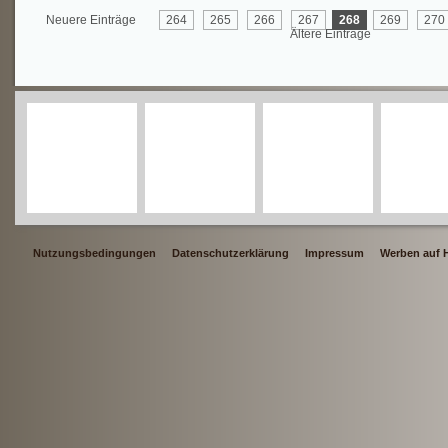
Neuere Einträge
264
265
266
267
268
269
270
Ältere Einträge
Nutzungsbedingungen
Datenschutzerklärung
Impressum
Werben auf