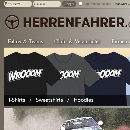
angemeldet bleiben
Passwort v
Fahrer & Teams
Clubs & Veranstalter
Firmen