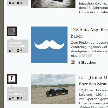
2
0
britischen Kolonie,
dem 16. Jahrhunde
Coupé ein 56 Jahr
Die Auto App für a
haben
Zum Finden der passen
carlosapp
04. Sep 2018
Autoreinigung kann viel
1
0
draufgehen. Gut dass es
gibt.
WEITER
mit Slideshow
Das „Grüne Mo
über den Stran
12,3 Liter Hubrau
Panorama
31. Aug 2018
Leistung – 1914 en
2
0
von Opel das gewa
Unternehmensgesc
„Grüne Monster“.