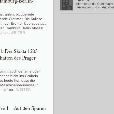
Hamburg-Berlin-
FIRMEN
informieren die Community 
Leistungen und ihr Angebot
trahlen, blubbernde
nde Oldtimer. Die Kulisse
in der Bremer Überseestadt
ften Hamburg Berlin Klassik
enen..
WEITER
l: Der Skoda 1203
hatten des Prager
ommt auch der eine oder
nner leicht ins Grübeln.
es heute her, dass die
r Maschinenbaumesse in
ontlenker..
WEITER
ie 1 – Auf den Spuren