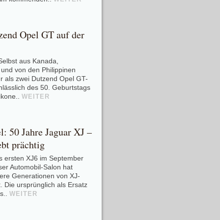
zend Opel GT auf der
Selbst aus Kanada,
n und von den Philippinen
hr als zwei Dutzend Opel GT-
lässlich des 50. Geburtstags
ikone..
WEITER
: 50 Jahre Jaguar XJ –
bt prächtig
s ersten XJ6 im September
ser Automobil-Salon hat
tere Generationen von XJ-
 Die ursprünglich als Ersatz
ls..
WEITER