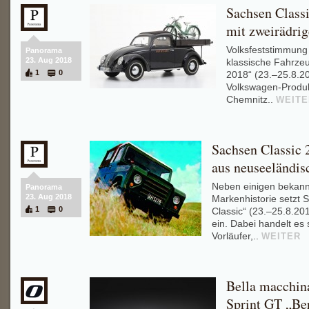
Sachsen Class
mit zweirädrig
Volksfeststimmung 
Panorama
23. Aug 2018
klassische Fahrzeu
1
0
2018“ (23.–25.8.20
Volkswagen-Produk
Chemnitz..
WEITE
Sachsen Classic 
aus neuseeländis
Neben einigen bekann
Panorama
23. Aug 2018
Markenhistorie setzt 
1
0
Classic“ (23.–25.8.20
ein. Dabei handelt es 
Vorläufer,..
WEITER
Bella macchin
Sprint GT „Be