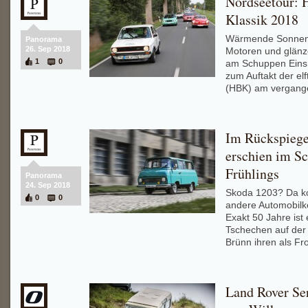
Nordseetour: 
Klassik 2018
Wärmende Sonnens
Panorama
26. Sep 2018
Motoren und glänze
1
0
am Schuppen Eins 
zum Auftakt der el
(HBK) am vergang
Im Rückspiege
erschien im Sc
Frühlings
Panorama
24. Sep 2018
Skoda 1203? Da k
0
0
andere Automobilke
Exakt 50 Jahre ist 
Tschechen auf de
Brünn ihren als Fr
Land Rover Ser