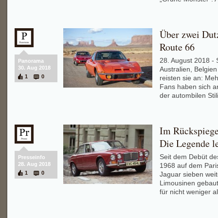
Über zwei Dut
Route 66
28. August 2018 - 
Panorama
30. Aug 2018
Australien, Belgie
1
0
reisten sie an: Me
Fans haben sich an
der autombilen Stil
Im Rückspiegel
Die Legende le
Seit dem Debüt de
Presseinfo
28. Aug 2018
1968 auf dem Pari
1
0
Jaguar sieben wei
Limousinen gebaut.
für nicht weniger a