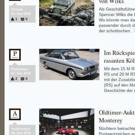
von Wilks
Als Geschäftsführ
Octane
14. Sep 2018
Spencer Wilks die 
1
0
Wo könnte man dah
passender durch di
der schottischen..
Im Rückspieg
rasanten Köl
Mit dem 15 M R
Panorama
07. Sep 2018
RS und 20 M RS
2
0
mit der Zusatzb
(RS) auf den Mar
Geschichte der 
Oldtimer-Aukt
Monterey
Nüchtern betrachtet
Auktionator
06. Sep 2018
Postwertzeichen a