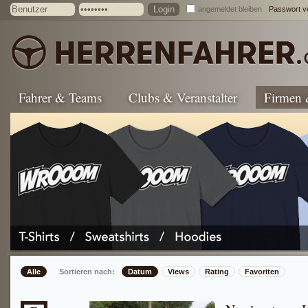
angemeldet bleiben
Passwort v
Fahrer & Teams
Clubs & Veranstalter
Firmen
Alle
Sortieren nach:
Datum
Views
Rating
Favoriten