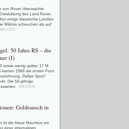
er von Rover überwachte
Entwicklung des Land Rover.
er einige klassische Landies
e Wildnis scheuchen als auf
WEITER
el: 50 Jahre RS – die
ner (I)
S sowie wenig später 17 M
 kamen 1968 die ersten Ford
ezeichnung „Rallye Sport“
kt. Die 50-jährige
rasanten..
WEITER
ionen: Goldrausch in
 ist die blaue Mauritius ein
us einer ehemaligen