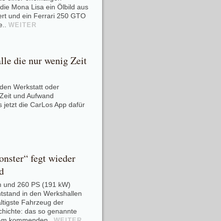
 die Mona Lisa ein Ölbild aus
rt und ein Ferrari 250 GTO
e..
WEITER
lle die nur wenig Zeit
den Werkstatt oder
 Zeit und Aufwand
 jetzt die CarLos App dafür
nster“ fegt wieder
d
m und 260 PS (191 kW)
tstand in den Werkshallen
ltigste Fahrzeug der
hichte: das so genannte
 Am kommenden..
WEITER