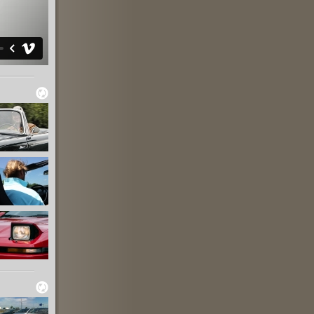
en
en