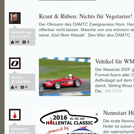
Kraut & Rüben: Nichts für Vegetarier!
Der Obmann des ÖAMTC Zweigvereins Horn, Han
offenbar nicht lassen. Manche von uns erinnern si
Hollinek Mag
seine „Karl Illner Klassik“. Den 60er des ÖAMTC .
18. Oct 2015
54
4
Vehikel für WM
Der Maserati 250F gi
Formel-Autos aller Z
Octane
Aufholjagd auf dem 
18. Oct 2015
damit, Stirling Moss
0
0
Die..
WEITER
Nennstart Hö
Die erste Nennu
Hofer ist schon 
Höllental C
der wahrscheinli
16. Oct 2015