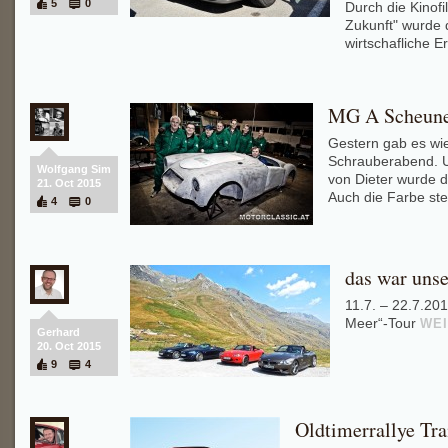
5
0
Durch die Kinofi
Zukunft" wurde 
wirtschafliche Er
MG A Scheunen
Gestern gab es wi
Schrauberabend. U
Wolfgang Sim
von Dieter wurde 
21. Oct 2015
Auch die Farbe steh
4
0
das war uns
11.7. – 22.7.20
Meer“-Tour
WE
Gerhard
20. Oct 2015
9
4
Oldtimerrallye Tr