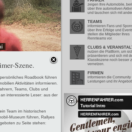
FAHRER
zeigen Ihre Automobile, ber
über Ihre automotiven Aktivi
und tauschen sich mit ande
TEAMS
informieren Fans und Spon
über Ihre Erfolge und Even
stellen die Mitglieder Ihres
Rennteams vor.
CLUBS & VERANSTAL
nutzen die Plattform, um sic
präsentieren und sich mit d
Klassikszene noch besser 
imer-Szene.
vernetzen.
FIRMEN
persönliches Roadbook führen
informieren die Community 
Leistungen und ihr Angebot
bilien Aktivitäten informieren.
ahrern, Teams, Clubs und
an interessierte Leser: aus der
ein Team im historischen
mobil-Museum führen, Rallyes
geboten zu Seite stehen: