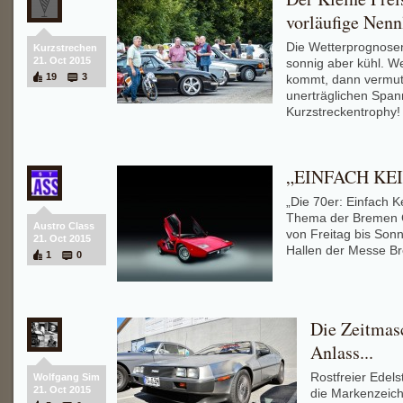
vorläufige Nenn
Die Wetterprognosen
Kurzstrechen
21. Oct 2015
sonnig aber kühl. We
19
3
kommt, dann vermut
unerträglichen Span
Kurzstreckentrophy!
„EINFACH KEI
„Die 70er: Einfach K
Thema der Bremen C
Austro Class
von Freitag bis Sonnt
21. Oct 2015
Hallen der Messe Bre
1
0
Die Zeitmasc
Anlass...
Rostfreier Edel
Wolfgang Sim
21. Oct 2015
die Markenzeic