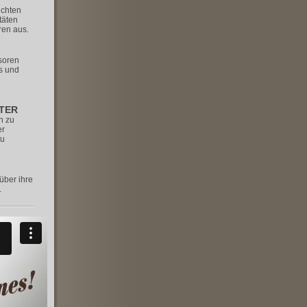
ichten
täten
ren aus.
soren
ts und
TER
h zu
er
zu
über ihre
.