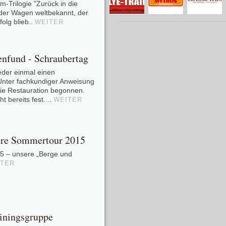
lm-Trilogie "Zurück in die
der Wagen weltbekannt, der
folg blieb..
WEITER
fund - Schraubertag
eder einmal einen
nter fachkundiger Anweisung
die Restauration begonnen.
t bereits fest....
WEITER
ere Sommertour 2015
15 – unsere „Berge und
ITER
ainingsgruppe