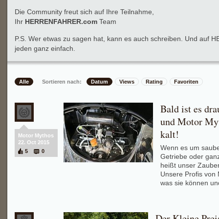
Die Community freut sich auf Ihre Teilnahme,
Ihr
HERRENFAHRER.com
Team
P.S. Wer etwas zu sagen hat, kann es auch schreiben. Und auf
jeden ganz einfach.
Alle
Sortieren nach:
Datum
Views
Rating
Favoriten
Bald ist es dra
und Motor My
kalt!
Motor Mythos
22. Oct 2015
Wenn es um saube
5
0
Getriebe oder gan
heißt unser Zauber
Unsere Profis von 
was sie können un
Der Kleine Prei