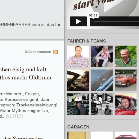
 HERRENFAHRER.com ist das für
FAHRER & TEAMS
neu lad
RSS abonnieren
ußen eisig und kalt...
thos macht Oldtimer
re Motoren, Felgen,
ze Karosserien geht, dann
spruch: Trockeneisreinigung!
Motor Mythos zeigen live,
d..
WEITER
GARAGEN
neu lad
s der Sophienalpe -