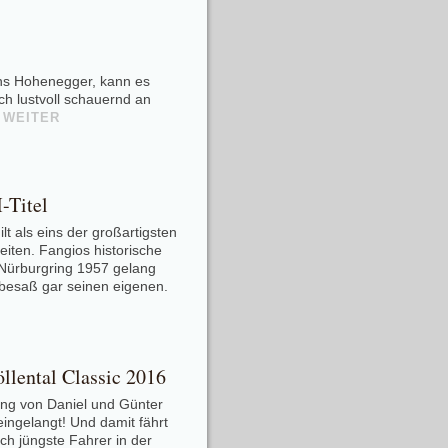
s Hohenegger, kann es
ch lustvoll schauernd an
.
WEITER
-Titel
lt als eins der großartigsten
eiten. Fangios historische
Nürburgring 1957 gelang
 besaß gar seinen eigenen.
llental Classic 2016
ng von Daniel und Günter
eingelangt! Und damit fährt
ch jüngste Fahrer in der