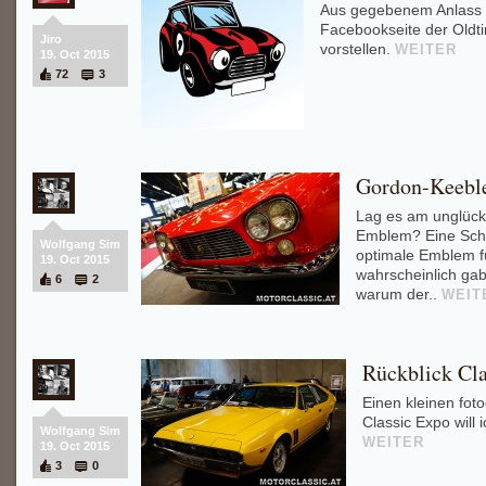
Aus gegebenem Anlass 
Facebookseite der Oldti
Jiro
vorstellen.
WEITER
19. Oct 2015
72
3
Gordon-Keebl
Lag es am unglüc
Emblem? Eine Schild
Wolfgang Sim
optimale Emblem f
19. Oct 2015
wahrscheinlich ga
6
2
warum der..
WEIT
Rückblick Cl
Einen kleinen fot
Classic Expo will 
Wolfgang Sim
WEITER
19. Oct 2015
3
0