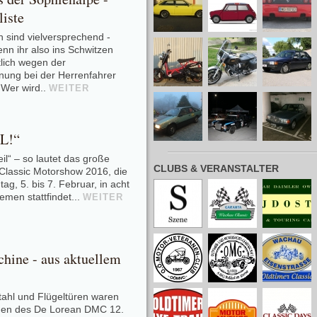
liste
 sind vielversprechend -
nn ihr also ins Schwitzen
lich wegen der
nung bei der Herrenfahrer
 Wer wird..
WEITER
L!“
eil“ – so lautet das große
CLUBS & VERANSTALTER
neu lad
lassic Motorshow 2016, die
ag, 5. bis 7. Februar, in acht
men stattfindet...
WEITER
hine - aus aktuellem
stahl und Flügeltüren waren
hen des De Lorean DMC 12.