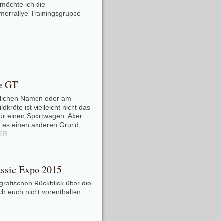
möchte ich die
merrallye Trainingsgruppe
e GT
klichen Namen oder am
kröte ist vielleicht nicht das
ür einen Sportwagen. Aber
b es einen anderen Grund,
ER
assic Expo 2015
ografischen Rückblick über die
ich euch nicht vorenthalten: