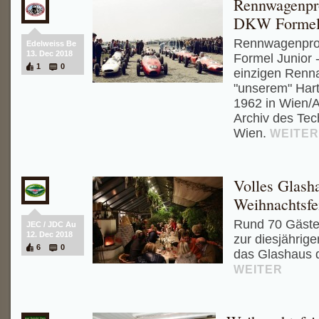
Rennwagenpr
DKW Formel 
Rennwagenpro
Edelweiss Be
13. Dec 2018
Formel Junior -
1
0
einzigen Renn
"unserem" Ha
1962 in Wien/
Archiv des Te
Wien.
WEITER
Volles Glasha
Weihnachtsfe
Rund 70 Gäste 
JEC / JDC Au
12. Dec 2018
zur diesjährige
6
0
das Glashaus d
WEITER