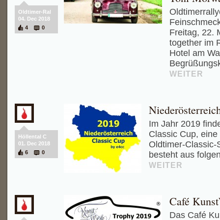
Oldtimerrall
Oldtimer-Ral
04. Dec 2018
Feinschmec
4
0
Freitag, 22.
together im 
Hotel am Wa
Begrüßungska
WEITER
Niederösterreic
Im Jahr 2019 finde
Classic Cup, eine
Höllental C
Oldtimer-Classic-S
01. Dec 2018
6
0
besteht aus folge
WEITER
Café Kunst
Das Café Kun