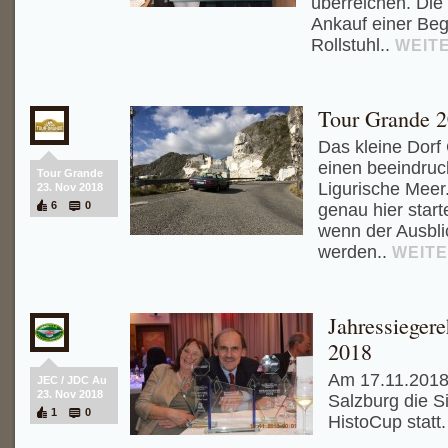
überreichen. Die
Ankauf einer Beg
Rollstuhl..
WEIT
Tour Grande 2
Das kleine Dorf 
einen beeindruc
Tour Grande
Ligurische Meer
23. Nov 2018
6
0
genau hier start
wenn der Ausblick
werden..
WEIT
Jahressieger
2018
Am 17.11.2018 
JEC / JDC Au
23. Nov 2018
Salzburg die S
1
0
HistoCup statt