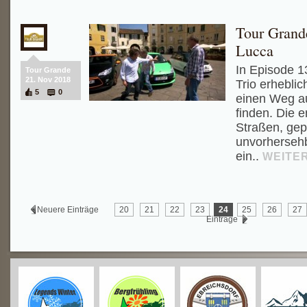
Tour Grande
Lucca
In Episode 1
Tour Grande
21. Nov 2018
Trio erheblic
5
0
einen Weg a
finden. Die 
Straßen, gep
unvorherseh
ein..
WEITE
Neuere Einträge
20
21
22
23
24
25
26
27
Einträge