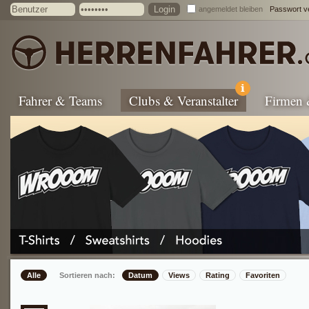
angemeldet bleiben
Passwort v
Fahrer & Teams
Clubs & Veranstalter
Firmen
Alle
Sortieren nach:
Datum
Views
Rating
Favoriten