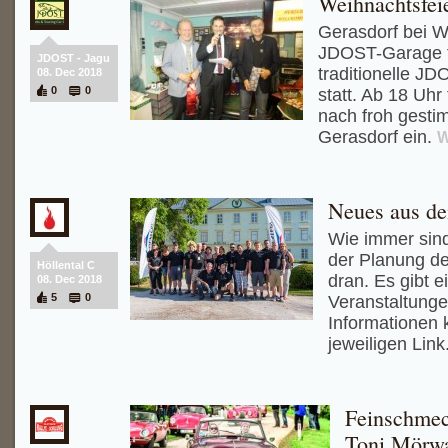
Weihnachtsfei
Gerasdorf bei W
JDOST-Garage f
JDOST - Jagu
traditionelle J
08. Dec 2018
0
0
statt. Ab 18 Uhr
nach froh gesti
Gerasdorf ein.
Neues aus de
Wie immer sind 
der Planung d
Höllental C
dran. Es gibt e
08. Dec 2018
5
0
Veranstaltunge
Informationen k
jeweiligen Link
Feinschmec
Toni Mörw