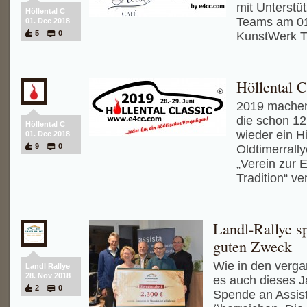
mit Unterstüt
Höllental C
Teams am 01
01. Dec 2018
5
0
KunstWerk T
Höllental C
2019 machen 
die schon 12.
Höllental C
wieder ein Hi
01. Dec 2018
9
0
Oldtimerrall
„Verein zur 
Tradition“ ve
Landl-Rallye sp
guten Zweck
Wie in den verg
Landl Rallye
28. Nov 2018
es auch dieses J
2
0
Spende an Assist