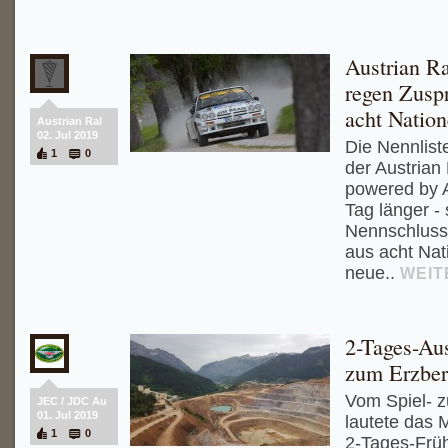
Austrian Ra
regen Zusp
acht Nation
Austrian Ral
02. Jul 2019
Die Nennlist
1
0
der Austrian
powered by 
Tag länger -
Nennschluss
aus acht Nat
neue..
WEIT
2-Tages-Aus
zum Erzbe
Vom Spiel- 
JEC / JDC Au
01. Jul 2019
lautete das 
1
0
2-Tages-Früh