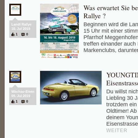
Was erwartet Sie be
Rallye ?
Beginnen wird die Lan
Landl Rallye
10. Jul 2019
15 Uhr mit einer stim
1
0
Pfarrhof Meggenhofen
treffen einander auch 
Markenclubs, darunte
YOUNGTIM
Eisenstrass
Du willst nic
Wachau-Eisen
09. Jul 2019
Liebling 30 J
1
0
trotzdem ein 
Oldtimer! Ab 
deinem Youn
Eisenstrasse
WEITER