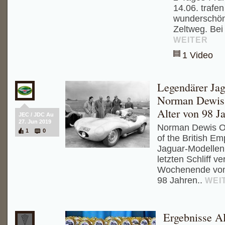
14.06. trafe
wunderschöne
Zeltweg. Bei
WEITER
1 Video
Legendärer Jag
Norman Dewis 
Alter von 98 J
JEC / JDC Au
27. Jun 2019
Norman Dewis OB
1
0
of the British Em
Jaguar-Modellen 
letzten Schliff v
Wochenende vom 
98 Jahren..
WEI
Ergebnisse A