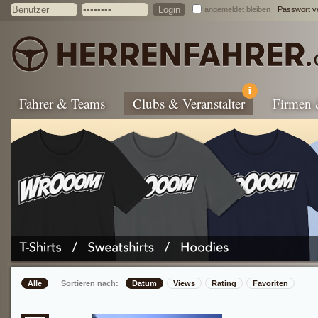
angemeldet bleiben
Passwort v
Fahrer & Teams
Clubs & Veranstalter
Firmen
Alle
Sortieren nach:
Datum
Views
Rating
Favoriten