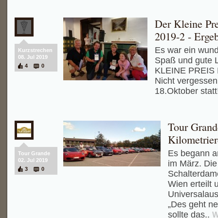
Der Kleine Pre
2019-2 - Erge
Es war ein wun
Kurzstrechen
08. Jul 2019
Spaß und gute L
4
0
KLEINE PREIS
Nicht vergessen,
18.Oktober statt
Tour Grand
Kilometrie
Es begann a
Tour Grande
02. Jul 2019
im März. Die
3
0
Schalterdam
Wien erteilt 
Universalaus
„Des geht net
sollte das..
W