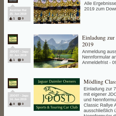
Alle Ergebniss
2019 zum Dow
Austrian Ral
25. Jun 2019
1
0
Einladung zur
2019
Anmeldung aussc
JDOST - Jagu
22. Jun 2019
Nennformular an
1
0
Anmeldefrist - 
Mödling Class
Einladung zur 7
mit eigener JD
JDOST - Jagu
und Nennformul
14. Jun 2019
0
0
Classic Rallye
ausschließlich