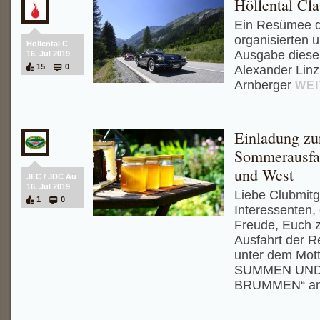
Höllental Cla
Ein Resümee d
organisierten 
Höllental C
Ausgabe dieser
16. Jul 2019
15
0
Alexander Linz
Arnberger
WEI
Einladung z
Sommerausfah
und West
JEC / JDC Au
16. Jul 2019
Liebe Clubmitg
1
0
Interessenten, 
Freude, Euch 
Ausfahrt der 
unter dem Mot
SUMMEN UND
BRUMMEN“ a