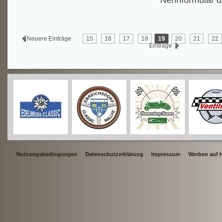
Nennformular d
Neuere Einträge
15
16
17
18
19
20
21
22
Einträge
Nutzungsbedingungen
Datenschutzerklärung
Impressum
Werben auf