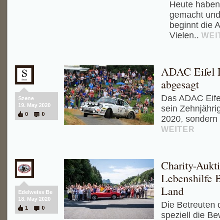
Heute haben 
gemacht und
beginnt die 
Vielen..
WEI
ADAC Eifel R
abgesagt
Das ADAC Eifel
Szene
19. May 2020
sein Zehnjähri
0
0
2020, sondern
WEITER
Charity-Aukt
Lebenshilfe 
Land
Edelweiss Be
18. May 2020
Die Betreuten 
1
0
speziell die B