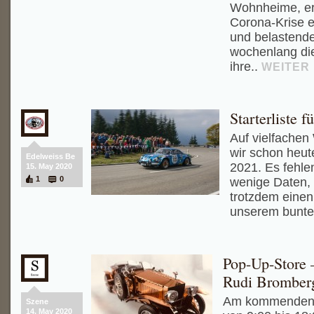
Wohnheime, er
Corona-Krise e
und belastende 
wochenlang die
ihre..
WEITER
Starterliste f
Auf vielfachen
wir schon heute
Edelweiss Be
2021. Es fehle
15. May 2020
1
0
wenige Daten,
trotzdem eine
unserem bunte
Pop-Up-Store –
Rudi Bromber
Am kommenden 
Szene
14. May 2020