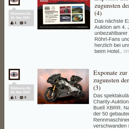
zugunsten de
(4)
Edelweiss Be
29. May 2020
Das nächste Ex
1
0
Auktion am 4. Ju
unbezahlbarer -
Röhrl-Fans un
herzlich bei u
beim Hotel..
W
Exponate zur 
zugunsten de
(3)
Edelweiss Be
28. May 2020
Das spektakulä
1
0
Charity-Auktion 
Buell XBRR. N
der 50 gebaute
Rennmaschinen
verschwanden si