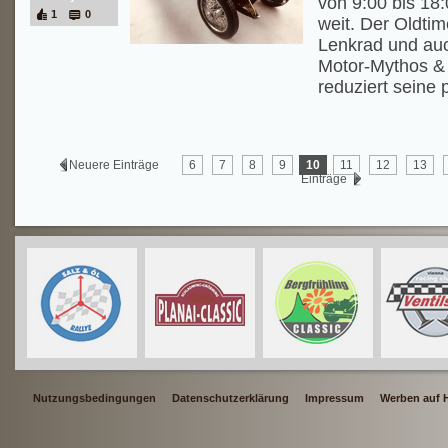
von 9:00 bis 18:
1
0
weit. Der Oldti
Lenkrad und auc
Motor-Mythos &
reduziert seine 
Neuere Einträge
6
7
8
9
10
11
12
13
Einträge
Nutzungsbedingungen
Datenschutzerklärung
Impressum
Werben auf