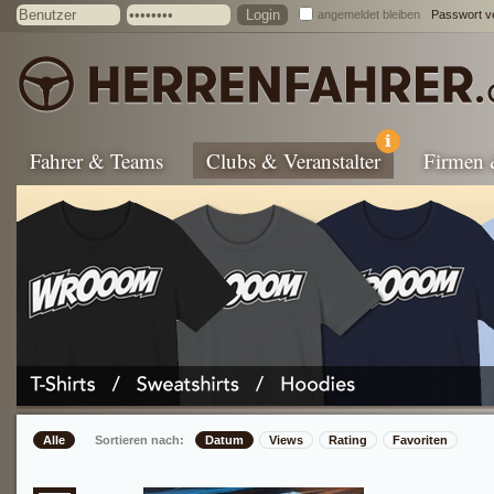
angemeldet bleiben
Passwort v
Fahrer & Teams
Clubs & Veranstalter
Firmen
Alle
Sortieren nach:
Datum
Views
Rating
Favoriten