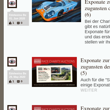
Exponate z
zugunsten 
(6)
Edelweiss Be
01. Jun 2020
Bei der Chari
1
0
gibt es natür
Exponate für
und das erst
stellen wir I
Exponate zur
zugunsten de
(5)
Edelweiss Be
29. May 2020
Auch für die "
1
0
einige Exponate
WEITER
Exponate zur