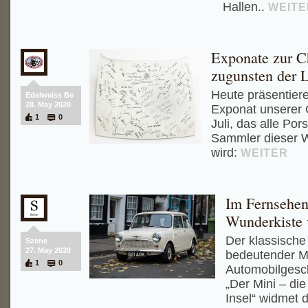
Hallen..
WEITE
Exponate zur C
zugunsten der 
Heute präsentiere
Edelweiss Be
28. May 2020
Exponat unserer 
1
0
Juli, das alle Po
Sammler dieser 
wird:
WEITER
Im Fernsehen
Wunderkiste 
Der klassische M
Szene
27. May 2020
bedeutender Me
1
0
Automobilgesch
„Der Mini – di
Insel“ widmet