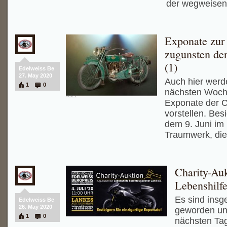
der wegweisen
Exponate zur
zugunsten de
(1)
Edelweiss Be
27. May 2020
Auch hier werd
1
0
nächsten Woch
Exponate der C
vorstellen. Bes
dem 9. Juni im
Traumwerk, die
Charity-Au
Lebenshil
Es sind ins
Edelweiss Be
26. May 2020
geworden und
1
0
nächsten Tag