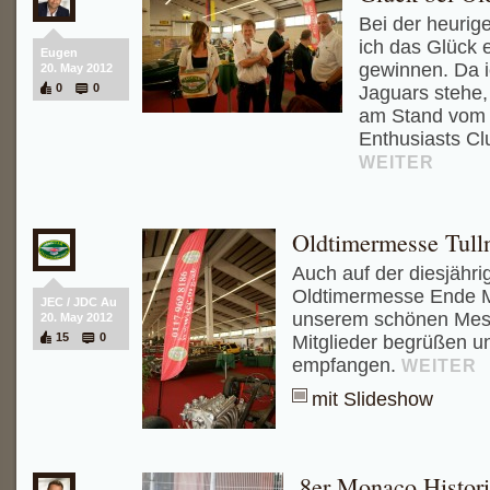
Bei der heurig
ich das Glück 
Eugen
gewinnen. Da ic
20. May 2012
0
0
Jaguars stehe,
am Stand vom
Enthusiasts Clu
WEITER
Oldtimermesse Tull
Auch auf der diesjähri
Oldtimermesse Ende M
JEC / JDC Au
unserem schönen Mess
20. May 2012
15
0
Mitglieder begrüßen u
empfangen.
WEITER
mit Slideshow
8er Monaco Histori