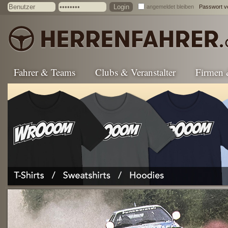
angemeldet bleiben
Passwort v
Fahrer & Teams
Clubs & Veranstalter
Firmen