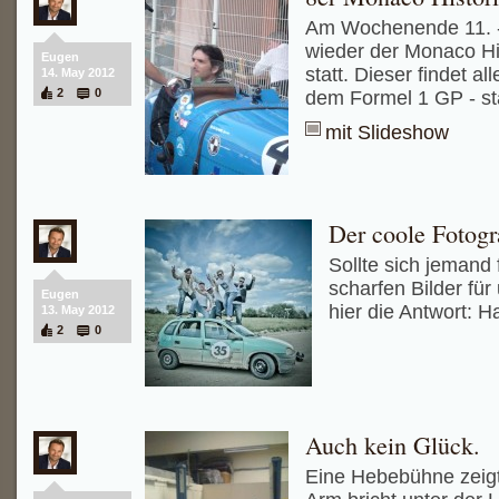
Am Wochenende 11. -
wieder der Monaco His
Eugen
statt. Dieser findet al
14. May 2012
2
0
dem Formel 1 GP - st
mit Slideshow
Der coole Fotogr
Sollte sich jemand 
scharfen Bilder für
Eugen
hier die Antwort: 
13. May 2012
2
0
Auch kein Glück.
Eine Hebebühne zeigt