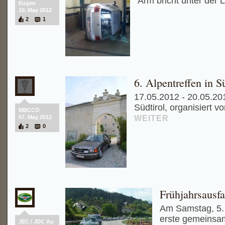
Arm bricht unter der 
Eugen
10. May 2012
2
1
6. Alpentreffen in S
17.05.2012 - 20.05.201
Südtirol, organisiert 
MBCCÖ
WEITER
07. May 2012
2
0
Frühjahrsausfa
Am Samstag, 5. 
erste gemeinsam
JEC / JDC Au