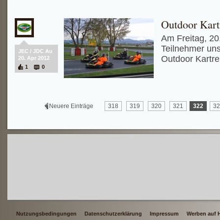
Outdoor Kart
Am Freitag, 20.
Teilnehmer un
JEC / JDC Au
Outdoor Kartre
20. Apr 2012
1
0
Neuere Einträge
318
319
320
321
322
32
Nutzungsbedingungen
Datenschutzerklärung
Impressum
Werben auf