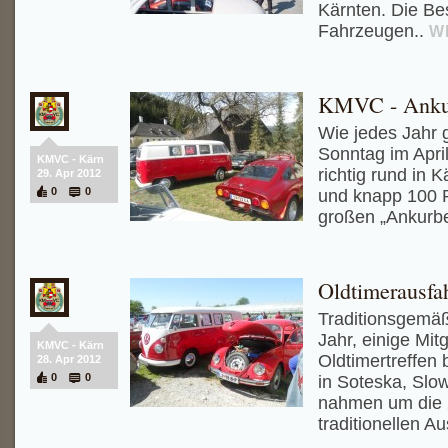
Kärnten. Die Be
Fahrzeugen..
W
KMVC - Anku
Wie jedes Jahr 
Sonntag im April
KMVC - Kärn
richtig rund in 
29. Apr 2012
0
0
und knapp 100
großen „Ankurbel
Oldtimerausfa
Traditionsgemäß
Jahr, einige Mit
KMVC - Kärn
Oldtimertreffe
28. Apr 2012
0
0
in Soteska, Slo
nahmen um die
traditionellen Au