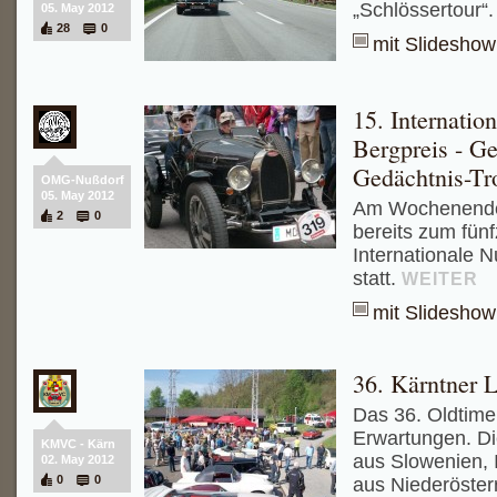
„Schlössertour“
05. May 2012
28
0
mit Slideshow
15. Internatio
Bergpreis - Ge
Gedächtnis-Tr
OMG-Nußdorf
05. May 2012
Am Wochenende 
2
0
bereits zum fün
Internationale 
statt.
WEITER
mit Slideshow
36. Kärntner L
Das 36. Oldtimer
Erwartungen. D
KMVC - Kärn
aus Slowenien, I
02. May 2012
0
0
aus Niederöster