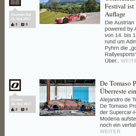
Festival ist
Auflage
Austrian Ral
11. Sep 2017
Die Austrian
3
0
powered by A
von 14. bis 
rund um Adm
Pyhrn die „g
Rallyesports
Über..
WEIT
De Tomaso P
Überreste ei
Alejandro de T
Octane
08. Sep 2017
De Tomaso Pro
2
0
der Supercar-H
Modena aufstei
noch ein verfa
WEITER