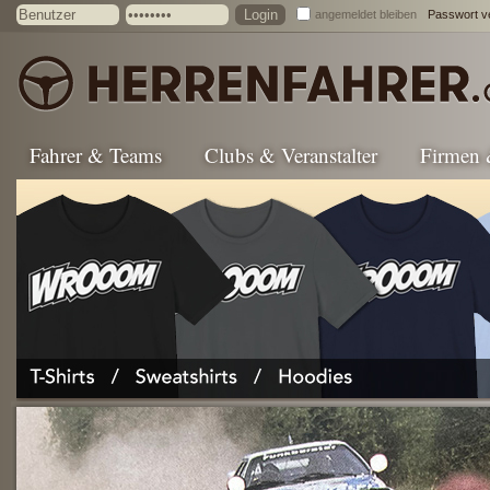
angemeldet bleiben
Passwort v
Fahrer & Teams
Clubs & Veranstalter
Firmen