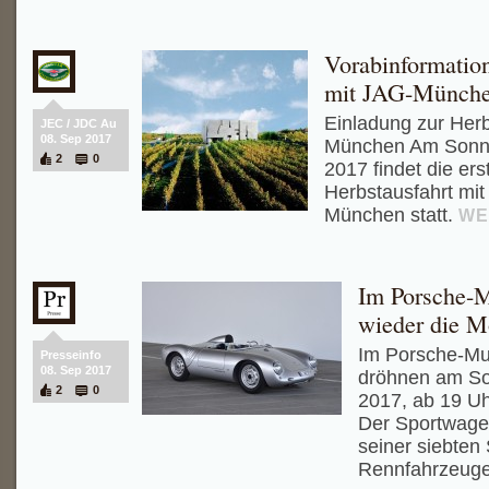
Vorabinformation
mit JAG-Münche
Einladung zur Herb
JEC / JDC Au
08. Sep 2017
München Am Sonnt
2
0
2017 findet die e
Herbstausfahrt mit
München statt.
WE
Im Porsche-
wieder die M
Im Porsche-Mu
Presseinfo
08. Sep 2017
dröhnen am So
2
0
2017, ab 19 Uh
Der Sportwagen
seiner siebten
Rennfahrzeuge