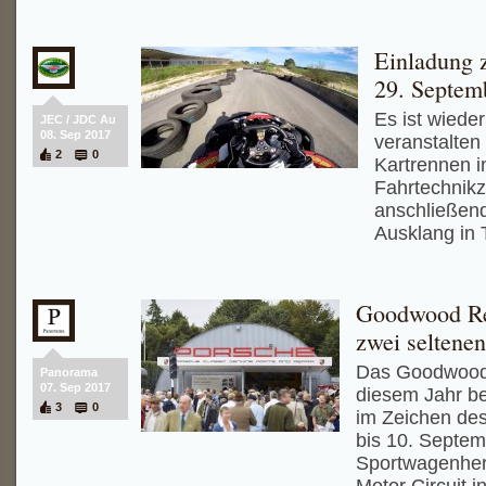
Einladung 
29. Septem
Es ist wieder
JEC / JDC Au
08. Sep 2017
veranstalten 
2
0
Kartrennen
Fahrtechnikz
anschließen
Ausklang in 
Goodwood Rev
zwei seltene
Das Goodwood 
Panorama
07. Sep 2017
diesem Jahr be
3
0
im Zeichen de
bis 10. Septem
Sportwagenher