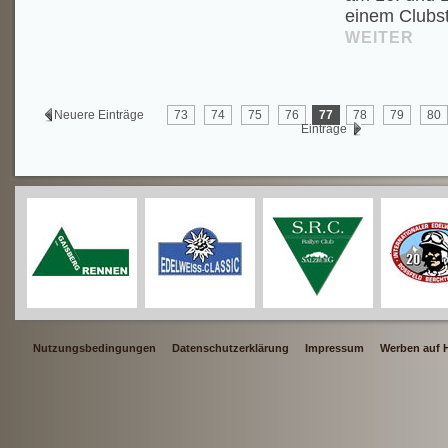
einem Clubst
WEITER
Neuere Einträge
73
74
75
76
77
78
79
80
Einträge
Nutzungsbedingungen
Datenschutzerklärung
Impressum
Werben auf