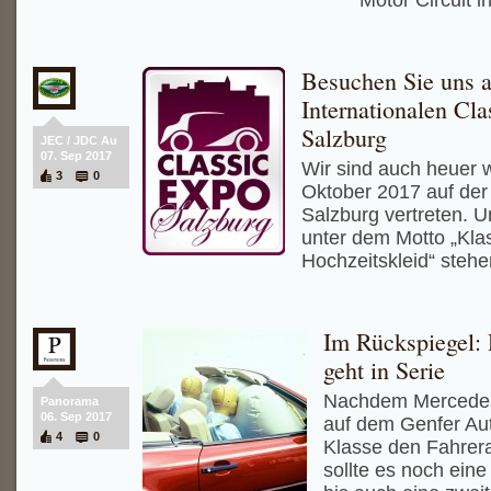
Motor Circuit 
Besuchen Sie uns a
Internationalen Cla
Salzburg
JEC / JDC Au
07. Sep 2017
Wir sind auch heuer w
3
0
Oktober 2017 auf der
Salzburg vertreten. U
unter dem Motto „Kla
Hochzeitskleid“ steh
Im Rückspiegel: 
geht in Serie
Nachdem Mercedes
Panorama
06. Sep 2017
auf dem Genfer Aut
4
0
Klasse den Fahrerai
sollte es noch ein