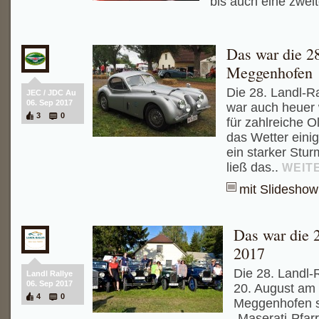
bis auch eine zweit
Das war die 28
Meggenhofen
Die 28. Landl-R
JEC / JDC Au
06. Sep 2017
war auch heuer w
3
0
für zahlreiche 
das Wetter eini
ein starker Stu
ließ das..
WEIT
mit Slideshow
Das war die 
2017
Die 28. Landl-
Landl Rallye
06. Sep 2017
20. August am 
4
0
Meggenhofen st
„Maserati-Pfar