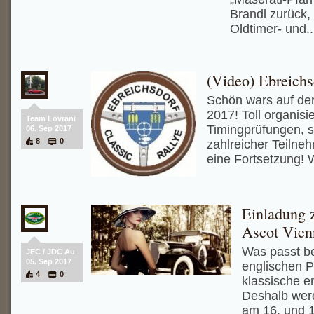
Brandl zurück, 
Oldtimer- und.
(Video) Ebreichs
Schön wars auf der
2017! Toll organisi
Team Lovrani
Timingprüfungen, se
06. Sep 2017
8
0
zahlreicher Teilneh
eine Fortsetzung! 
Einladung 
Ascot Vien
Was passt be
JEC / JDC Au
05. Sep 2017
englischen P
4
0
klassische e
Deshalb wer
am 16. und 