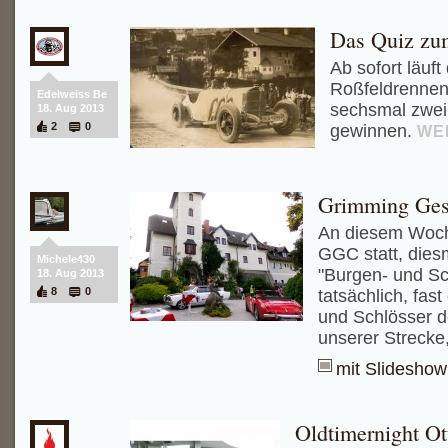
Das Quiz zu
Ab sofort läuf
Roßfeldrennen 
Edelweiss Be
sechsmal zwei 
18. Aug 2013
2
0
gewinnen.
WE
Grimming Ges
An diesem Woch
GGC statt, diesm
Michele430
"Burgen- und Sc
18. Aug 2013
8
0
tatsächlich, fas
und Schlösser d
unserer Strecke
mit Slideshow
Oldtimernight Ot