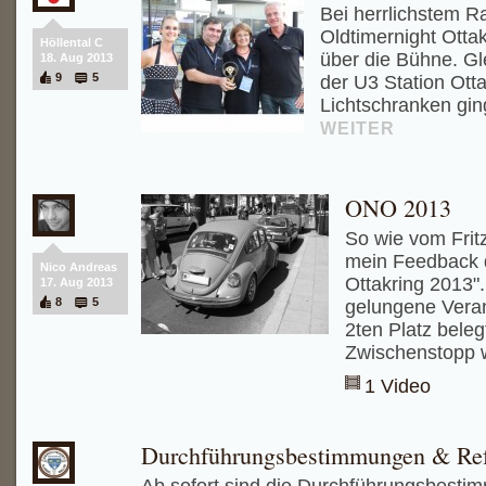
Bei herrlichstem Ra
Oldtimernight Ottak
Höllental C
über die Bühne. Gl
18. Aug 2013
9
5
der U3 Station Ott
Lichtschranken gin
WEITER
ONO 2013
So wie vom Fritz
mein Feedback d
Nico Andreas
Ottakring 2013".
17. Aug 2013
8
5
gelungene Veran
2ten Platz beleg
Zwischenstopp 
1 Video
Durchführungsbestimmungen & Refe