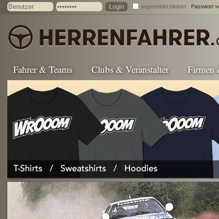
angemeldet bleiben
Passwort v
Fahrer & Teams
Clubs & Veranstalter
Firmen