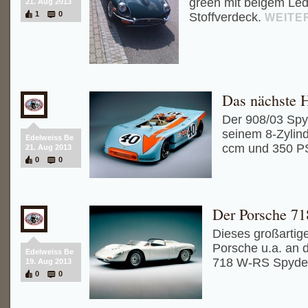
green mit beigem Le
21. Aug 2013
1
0
Stoffverdeck.
WEITE
Das nächste H
Der 908/03 Spy
seinem 8-Zylin
Edelweiss Be
ccm und 350 P
21. Aug 2013
0
0
Der Porsche 7
Dieses großartig
Porsche u.a. an 
Edelweiss Be
718 W-RS Spyd
19. Aug 2013
0
0