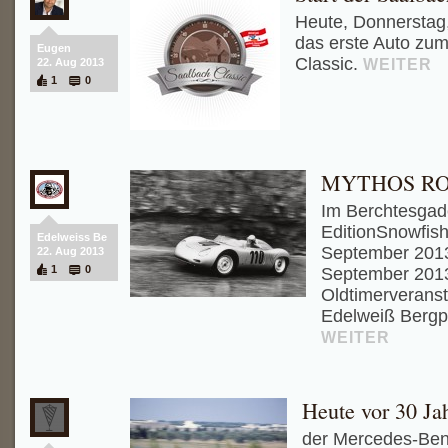
Heute, Donnerstag,
das erste Auto zum
Eugen
Classic.
WEITER
22. Aug 2013
1
0
MYTHOS R
Im Berchtesgad
EditionSnowfish
Edelweiss Be
September 2013,
22. Aug 2013
1
0
September 2013
Oldtimerveranst
Edelweiß Bergpr
WEITER
Heute vor 30 Ja
der Mercedes-Benz