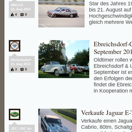
Star des Jahres 19
MBCCÖ
bis 21. August auf
21. Aug 2013
4
0
Hochgeschwindigke
gleich mehrere We
Ebreichsdorf-C
September 20
Oldtimer rollen 
Ebreichsdorf
21. Aug 2013
Ebreichsdorf &
3
0
September ist e
den Erfolgen der
findet die Ebrei
in Kooperation m
Verkaufe Jaguar E-
Verkaufe einen Jaguar
Cabrio, 80tm, Schaltge
JEC / JDC Au