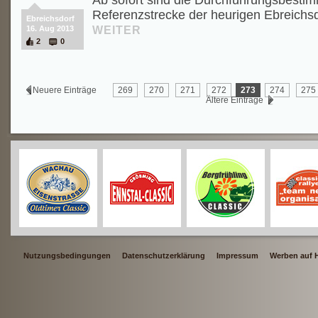
Ab sofort sind die Durchführungsbesti
Referenzstrecke der heurigen Ebreichsd
Ebreichsdorf
WEITER
16. Aug 2013
2
0
Neuere Einträge
269
270
271
272
273
274
275
Ältere Einträge
Nutzungsbedingungen
Datenschutzerklärung
Impressum
Werben auf