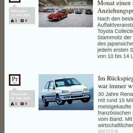
Monat einen
Anziehungsp
Panorama
10. Feb 2020
Nach den beid
1
0
Auftaktveransta
Toyota Collect
Stammsitz der
des japansiche
jedem ersten 
von 10 bis 14 
Im Rückspieg
war immer wi
30 Jahre Renau
Presseinfo
07. Feb 2020
mit rund 15 Mi
1
0
meistgekaufte
französischen 
vom Band. Mit
wirtschaftliche
WEITER