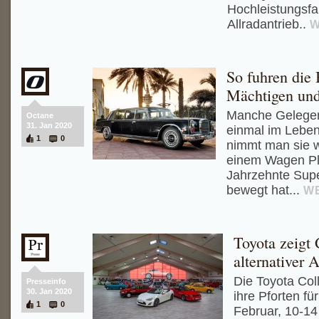
Hochleistungsfa
Allradantrieb..
W
So fuhren die
Mächtigen un
Manche Gelegen
Octane
31. Jan 2020
einmal im Leben
1
0
nimmt man sie w
einem Wagen Pl
Jahrzehnte Supe
bewegt hat...
W
Toyota zeigt
alternativer 
Die Toyota Coll
Presseinfo
30. Jan 2020
ihre Pforten fü
1
0
Februar, 10-14