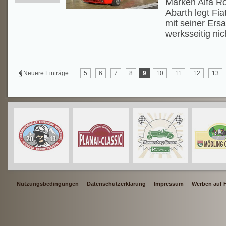
Marken Alfa Ro
Abarth legt Fi
mit seiner Ers
werksseitig nic
Neuere Einträge
5
6
7
8
9
10
11
12
13
Nutzungsbedingungen
Datenschutzerklärung
Impressum
Werben auf