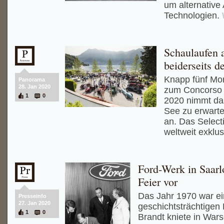
um alternative
Technologien.
Schaulaufen
beiderseits d
Knapp fünf Mon
Panorama
28. Jan 2020
zum Concorso d
1
0
2020 nimmt da
See zu erwarte
an. Das Selec
weltweit exklus
Ford-Werk in Saarlo
Feier vor
Das Jahr 1970 war ein
Presseinfo
27. Jan 2020
geschichtsträchtigen 
1
0
Brandt kniete in Wars