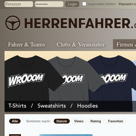
angemeldet bleiben
Passwort v
Fahrer & Teams
Clubs & Veranstalter
Firmen
Alle
Sortieren nach:
Datum
Views
Rating
Favoriten