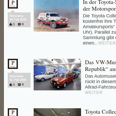
In der Toyota
der Motorspor
Die Toyota Colle
Panorama
20. Feb 2020
kostenfrei ihre 
1
0
Amateursports“ 
Uhr). Parallel 
Sammlung gibt 
einen..
WEITER
Das VW-Museu
Republik“ au
Das Automuse
Panorama
11. Feb 2020
rückt in diese
1
0
Allrad-Fahrzeu
WEITER
Toyota Collec