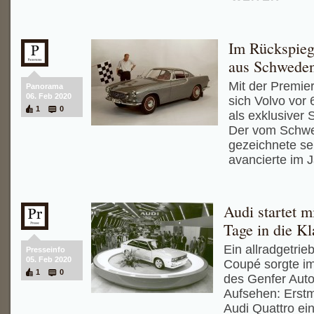
Im Rückspieg
aus Schwede
Mit der Premier
Panorama
06. Feb 2020
sich Volvo vor
1
0
als exklusiver 
Der vom Schwe
gezeichnete se
avancierte im 
Audi startet mi
Tage in die Kl
Ein allradgetrie
Presseinfo
05. Feb 2020
Coupé sorgte i
1
0
des Genfer Auto
Aufsehen: Erst
Audi Quattro ei