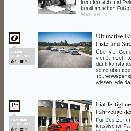
trennten sich und Pel
brasilianischen Fußba
WEITER
Ultimative F
Piste und Str
Über vier Gene
Octane
10. Jan 2020
vier Jahrzehn
1
0
dank konstant
seine überlege
Tourenwagenspo
wissen, wie da
Fiat fertigt n
Fahrzeuge de
Für Besitzer u
Presseinfo
09. Jan 2020
klassischer Fa
2
0