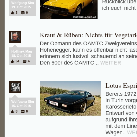
Rückblick über
Wolfgang Sim
ich euch nicht
19. Oct 2015
3
0
Kraut & Rüben: Nichts für Vegetari
Der Obmann des ÖAMTC Zweigvereins
Hohenegger, kann es offenbar nicht la
Hollinek Mag
erinnern sich lustvoll schauernd an seine
18. Oct 2015
54
4
Den 60er des ÖAMTC ..
WEITER
Lotus Espri
Bereits 1972
in Turin vorge
Wolfgang Sim
Karosseriefo
15. Oct 2015
8
0
Entwurf von 
aufgrund ihr
mit dem Line
Wagen..
WE