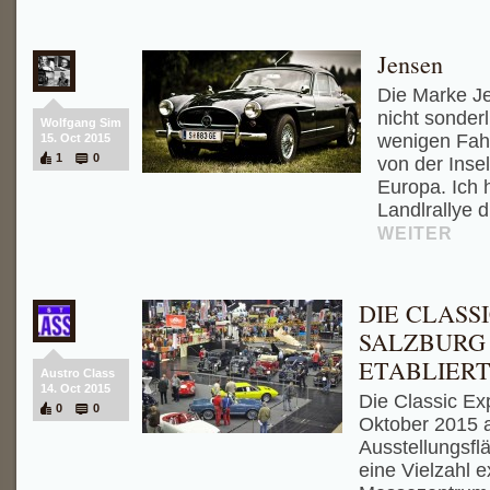
Jensen
Die Marke Je
nicht sonder
Wolfgang Sim
wenigen Fahr
15. Oct 2015
1
0
von der Insel
Europa. Ich 
Landlrallye d
WEITER
DIE CLASS
SALZBURG 
ETABLIER
Austro Class
14. Oct 2015
Die Classic Ex
0
0
Oktober 2015 
Ausstellungsfl
eine Vielzahl e