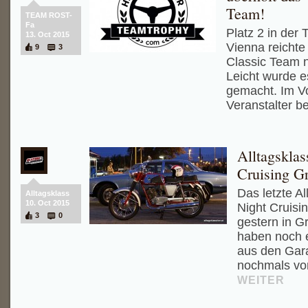
Team!
TEAM ROST-
Fa
Platz 2 in der
13. Oct 2015
Vienna reichte
9
3
Classic Team 
Leicht wurde es
gemacht. Im Vo
Veranstalter be
Alltagsklas
Cruising G
Das letzte Al
Alltagsklass
10. Oct 2015
Night Cruisi
3
0
gestern in G
haben noch e
aus den Gar
nochmals vor
WEITER