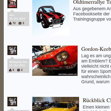
Oldtimerrallye T
Aus gegebenem Anl
Facebookseite der 
Jiro
Trainingsgruppe vo
19. Oct 2015
72
3
Gordon-Keeb
Lag es am ung
am Emblem? Ein
Wolfgang Sim
vielleicht nic
19. Oct 2015
6
2
für einen Spor
wahrscheinlich
Grund, warum 
Rückblick C
Einen kleinen 