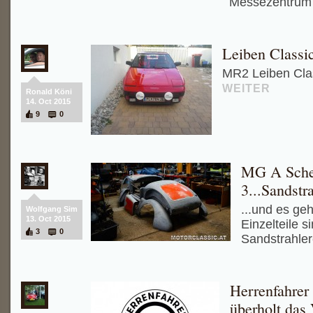
Messezentrum 
Leiben Classi
MR2 Leiben Clas
WEITER
Ronald Köni
14. Oct 2015
9
0
MG A Scheu
3...Sandstr
...und es geh
Wolfgang Sim
13. Oct 2015
Einzelteile s
3
0
Sandstrahle
Herrenfahrer
überholt das 