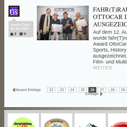
FAHR(T)RA
OTTOCAR I
AUSGEZEI
Austro Class
08. Oct 2015
Auf dem 12. Au
2
0
wurde fahr(T)r
Award OttoCar 
Sports, Histor
ausgezeichnet.
Film- und Multi
WEITER
Neuere Einträge
22
23
24
25
26
27
28
29
Einträge