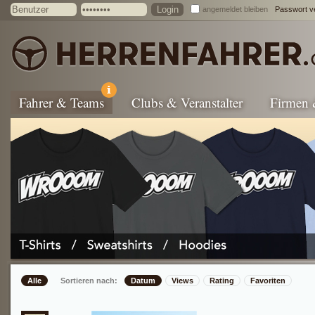
angemeldet bleiben
Passwort v
Fahrer & Teams
Clubs & Veranstalter
Firmen
Alle
Sortieren nach:
Datum
Views
Rating
Favoriten