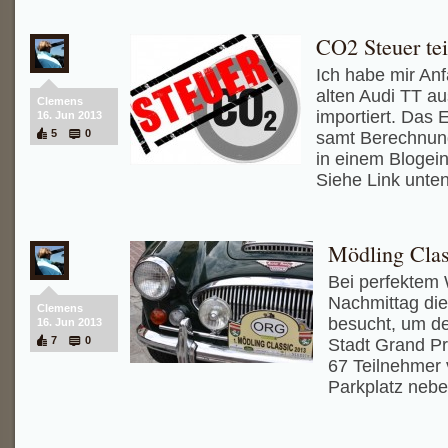
CO2 Steuer tei
Ich habe mir An
alten Audi TT a
Clemens
importiert. Das 
16. Jun 2013
5
0
samt Berechnun
in einem Blogein
Siehe Link unten
Mödling Clas
Bei perfektem 
Nachmittag die
Clemens
besucht, um d
16. Jun 2013
7
0
Stadt Grand Pr
67 Teilnehmer
Parkplatz neb