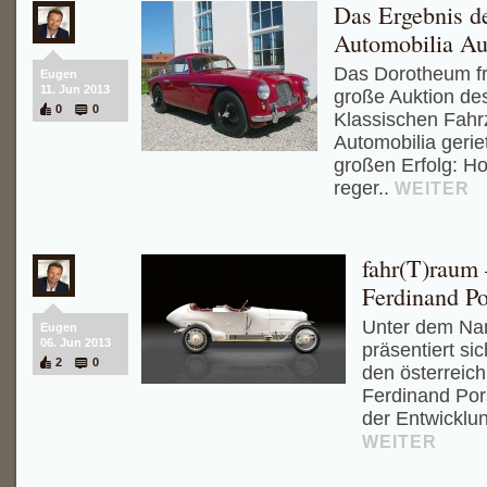
Das Ergebnis d
Automobilia Au
Das Dorotheum fre
Eugen
11. Jun 2013
große Auktion de
0
0
Klassischen Fah
Automobilia geri
großen Erfolg: H
reger..
WEITER
fahr(T)raum
Ferdinand P
Unter dem Na
Eugen
06. Jun 2013
präsentiert s
2
0
den österreich
Ferdinand Por
der Entwicklun
WEITER