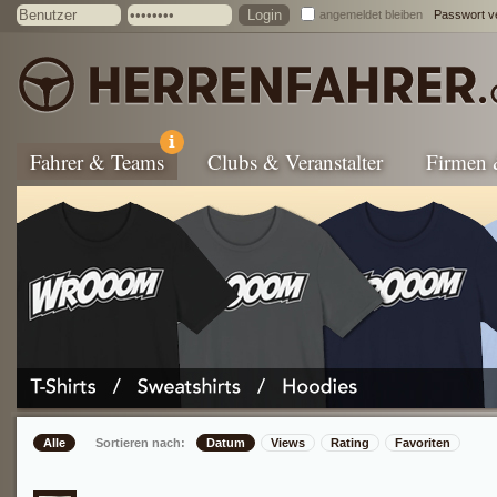
angemeldet bleiben
Passwort v
Fahrer & Teams
Clubs & Veranstalter
Firmen
Alle
Sortieren nach:
Datum
Views
Rating
Favoriten