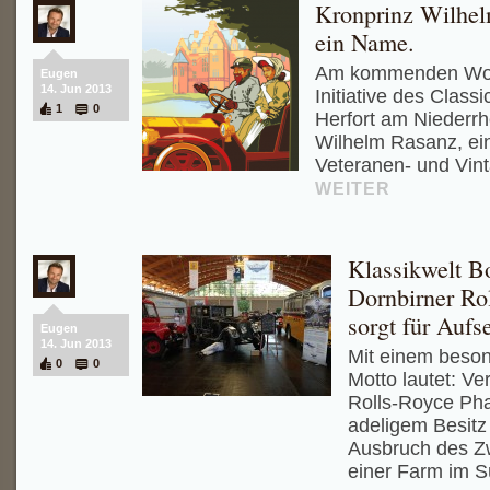
Kronprinz Wilhel
ein Name.
Am kommenden Woch
Eugen
14. Jun 2013
Initiative des Class
1
0
Herfort am Niederrh
Wilhelm Rasanz, ein
Veteranen- und Vint
WEITER
Klassikwelt B
Dornbirner R
sorgt für Aufs
Eugen
14. Jun 2013
Mit einem beso
0
0
Motto lautet: Ve
Rolls-Royce Ph
adeligem Besitz
Ausbruch des Zw
einer Farm im 