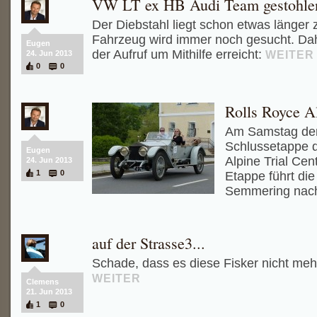
VW LT ex HB Audi Team gestohle
Der Diebstahl liegt schon etwas länger 
Fahrzeug wird immer noch gesucht. Dah
Eugen
der Aufruf um Mithilfe erreicht:
WEITER
24. Jun 2013
0
0
Rolls Royce Al
Am Samstag den 
Schlussetappe 
Eugen
Alpine Trial Cen
24. Jun 2013
1
0
Etappe führt di
Semmering nac
auf der Strasse3...
Schade, dass es diese Fisker nicht mehr
WEITER
Clemens
21. Jun 2013
1
0