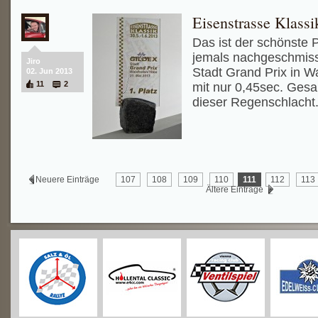
Eisenstrasse Klass
Das ist der schönste P
jemals nachgeschmiss
Jiro
Stadt Grand Prix in 
02. Jun 2013
11
2
mit nur 0,45sec. Ges
dieser Regenschlacht
Neuere Einträge
107
108
109
110
111
112
113
Ältere Einträge