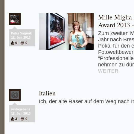
Mille Miglia
Award 2013 - 
Zum zweiten Ma
Petra Sagnak
12. Jun 2013
Jahr nach Bres
6
0
Pokal für den e
Fotowettbewer
"Professionell
nehmen zu dürf
WEITER
Italien
Ich, der alte Raser auf dem Weg nach It
vintagebenz
12. Jun 2013
3
0