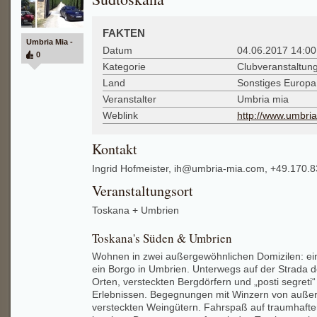
FAKTEN
Umbria Mia -
Datum
04.06.2017 14:00
0
Kategorie
Clubveranstaltung
Land
Sonstiges Europa
Veranstalter
Umbria mia
Weblink
http://www.umbri
Kontakt
Ingrid Hofmeister, ih@umbria-mia.com, +49.170.
Veranstaltungsort
Toskana + Umbrien
Toskana's Süden & Umbrien
Wohnen in zwei außergewöhnlichen Domizilen: ei
ein Borgo in Umbrien. Unterwegs auf der Strada de
Orten, versteckten Bergdörfern und „posti segreti
Erlebnissen. Begegnungen mit Winzern von auße
versteckten Weingütern. Fahrspaß auf traumhaf