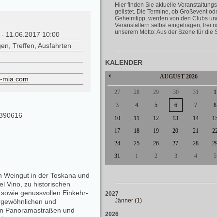
Hier finden Sie aktuelle Veranstaltungs
gelistet. Die Termine, ob Großevent od
Geheimtipp, werden von den Clubs un
Veranstaltern selbst eingetragen, frei 
unserem Motto: Aus der Szene für die 
 - 11.06.2017 10:00
en, Treffen, Ausfahrten
KALENDER
AUGUST
2026
a-mia.com
27
28
29
30
31
1
3
4
5
6
7
8
8390616
10
11
12
13
14
1
17
18
19
20
21
2
24
25
26
27
28
2
31
1
2
3
4
5
n Weingut in der Toskana und
l Vino, zu historischen
“ sowie genussvollen Einkehr-
2027
Jänner (1)
rgewöhnlichen und
ten Panoramastraßen und
2026