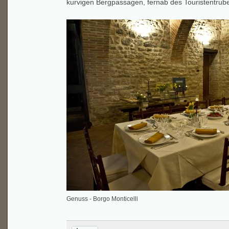
kurvigen Bergpassagen, fernab des Touristentrube
Genuss - Borgo Monticelli