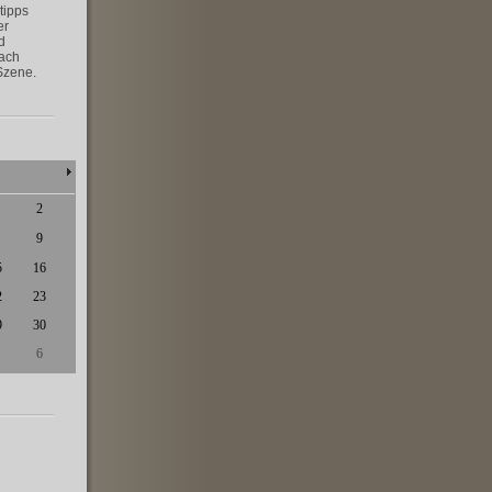
tipps
er
d
nach
Szene.
2
9
5
16
2
23
9
30
6