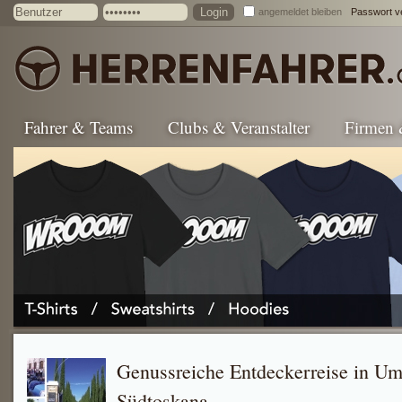
angemeldet bleiben
Passwort v
Fahrer & Teams
Clubs & Veranstalter
Firmen
Genussreiche Entdeckerreise in Um
Südtoskana