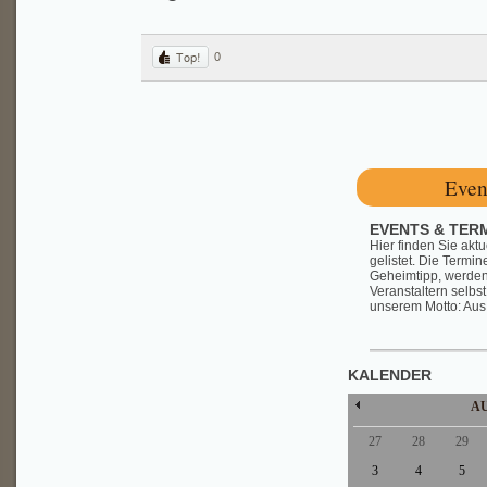
0
Even
EVENTS & TER
Hier finden Sie aktu
gelistet. Die Termi
Geheimtipp, werden
Veranstaltern selbst
unserem Motto: Aus 
KALENDER
A
27
28
29
3
4
5