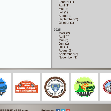
Februar (1)
April (1)
Mai (1)
Juli (1)
August (1)
September (2)
Oktober (1)
2025
März (2)
April (4)
Mai (3)
Juni (1)
Juli (1)
August (3)
September (2)
November (1)
 HERRENFAHRER.com
Follow us