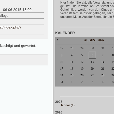
Hier finden Sie aktuelle Veranstaltungs
gelistet. Die Termine, ob Großevent od
 - 06.06.2015 18:00
Geheimtipp, werden von den Clubs un
Veranstaltern selbst eingetragen, frei 
lleys
unserem Motto: Aus der Szene für die 
.at/index.php?
KALENDER
AUGUST
2026
ksichtigt und gewertet.
27
28
29
30
31
1
3
4
5
6
7
8
10
11
12
13
14
1
17
18
19
20
21
2
24
25
26
27
28
2
31
1
2
3
4
5
2027
Jänner (1)
2026