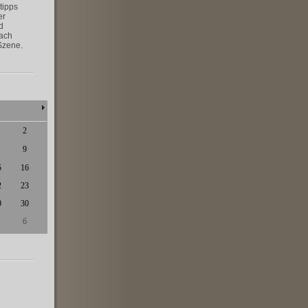
tipps
er
d
nach
Szene.
2
9
5
16
2
23
9
30
6