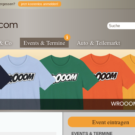
ergessen?
jetzt kostenlos anmelden!
 & Co
Events & Termine
Auto & Teilemarkt
Event eintragen
EVENTS & TERMINE