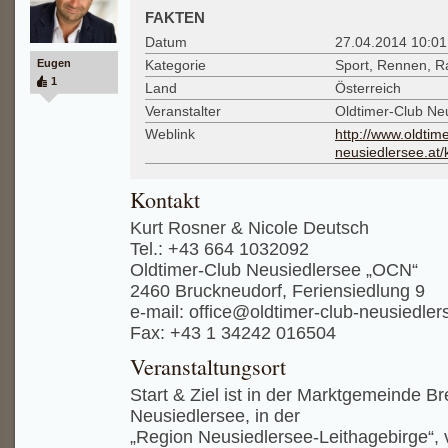
FAKTEN
Datum
27.04.2014 10:01
Eugen
Kategorie
Sport, Rennen, Ra
1
Land
Österreich
Veranstalter
Oldtimer-Club Ne
Weblink
http://www.oldtime
neusiedlersee.at/k
Kontakt
Kurt Rosner & Nicole Deutsch
Tel.: +43 664 1032092
Oldtimer-Club Neusiedlersee „OCN“
2460 Bruckneudorf, Feriensiedlung 9
e-mail: office@oldtimer-club-neusiedler
Fax: +43 1 34242 016504
Veranstaltungsort
Start & Ziel ist in der Marktgemeinde B
Neusiedlersee, in der
„Region Neusiedlersee-Leithagebirge“, 