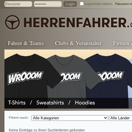
angemeldet bleiben
Passwort v
Fahrer & Teams
Clubs & Veranstalter
Firmen
Filtern nach:
Keine Einträge zu Ihren Suchkriterien gefunden