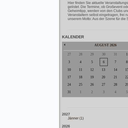
Hier finden Sie aktuelle Veranstaltungs
gelistet. Die Termine, ob Großevent od
Geheimtipp, werden von den Clubs un
Veranstaltern selbst eingetragen, frei 
unserem Motto: Aus der Szene für die 
KALENDER
AUGUST
2026
27
28
29
30
31
1
3
4
5
6
7
8
10
11
12
13
14
1
17
18
19
20
21
2
24
25
26
27
28
2
31
1
2
3
4
5
2027
Jänner (1)
2026