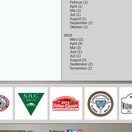
Februar (1)
April (1)
Mai (1)
Juli (1)
August (1)
September (2)
Oktober (1)
2025
März (2)
April (4)
Mai (3)
Juni (1)
Juli (1)
August (3)
September (2)
November (1)
 HERRENFAHRER.com
Follow us