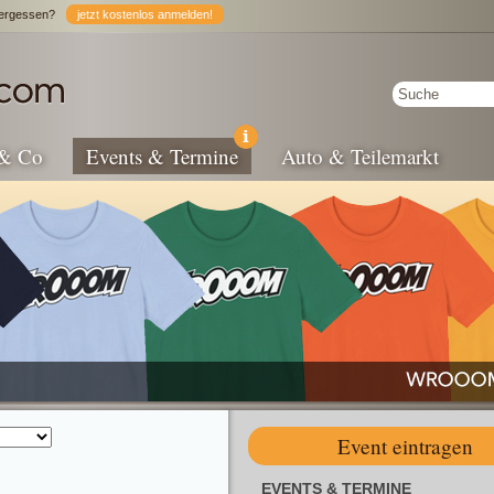
ergessen?
jetzt kostenlos anmelden!
 & Co
Events & Termine
Auto & Teilemarkt
Event eintragen
EVENTS & TERMINE