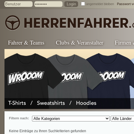
angemeldet bleiben
Passwort v
Fahrer & Teams
Clubs & Veranstalter
Firmen
Filtern nach:
Keine Einträge zu Ihren Suchkriterien gefunden