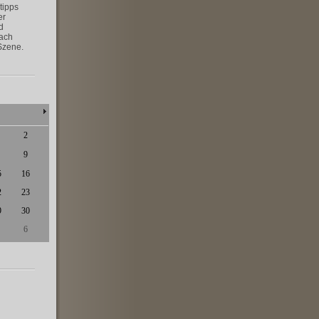
tipps
er
d
nach
Szene.
2
9
5
16
2
23
9
30
6